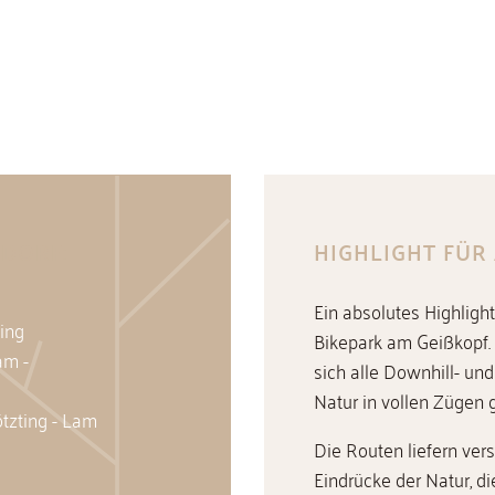
DORF:
HIGHLIGHT FÜR
Ein absolutes Highlight
ing
Bikepark am Geißkopf.
am -
sich alle Downhill- un
Natur in vollen Zügen 
tzting - Lam
Die Routen liefern ver
Eindrücke der Natur, d