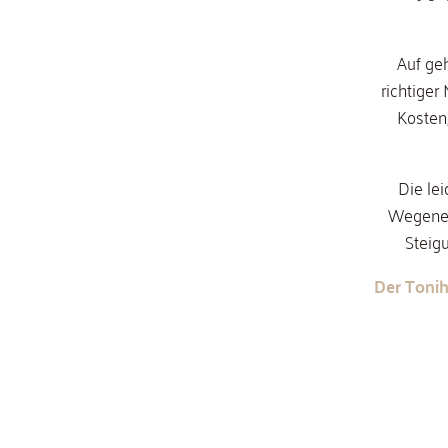
Auf geh
richtiger
Kosten,
Die le
Wegenet
Steigu
Der Tonih