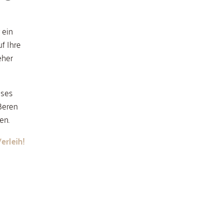
 ein
f Ihre
eher
oses
ßeren
en.
erleih!