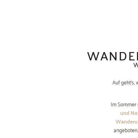
WANDERN
W
Auf geht's,
Im Sommer s
und No
Wanderu
angeboten.