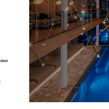
sion
n