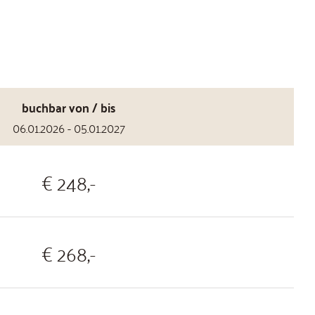
buchbar von / bis
06.01.2026 - 05.01.2027
€ 248,-
€ 268,-