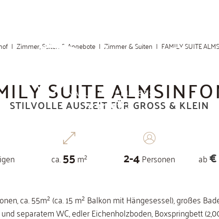
Zimmer, Suiten & Angebote
Zimmer & Suiten
FAMILY SUITE ALM
MILY SUITE ALMSINFO
STILVOLLE AUSZEIT FÜR GROSS & KLEIN
55
2
-
4
€
igen
ca.
m²
Personen
ab
sonen, ca. 55m² (ca. 15 m² Balkon mit Hängesessel), großes Ba
nd separatem WC, edler Eichenholzboden, Boxspringbett (2,00