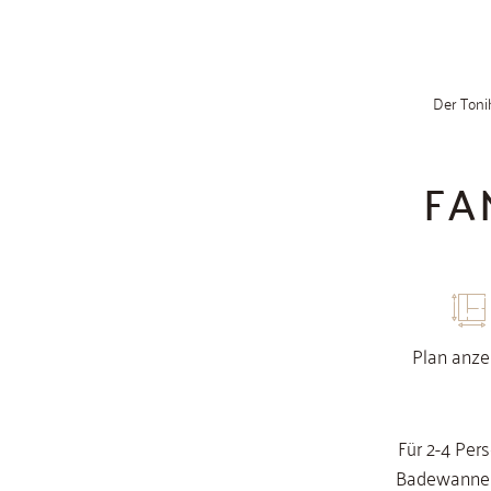
FA
Plan anze
Für 2-4 Per
Badewanne u