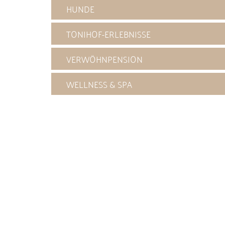
HUNDE
TONIHOF-ERLEBNISSE
VERWÖHNPENSION
WELLNESS & SPA