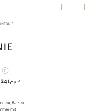
BILDER
DE
MENÜ
SINFONIE
NIE
 241,-
p. P.
erieur, Balkon
immer mit