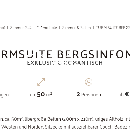
Zimmer, Suiten & Angebote
Zimmer & Suiten
TURM SUITE BERG
RMSUITE BERGSINFO
EXKLUSIV & ROMANTISCH
50
2
€
igen
ca.
m²
Personen
ab
n, ca. 50m², übergroße Betten (2,00m x 2,10m), uriges Altholz Int
 Westen und Norden, Sitzecke mit ausziehbarer Couch, Badez