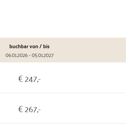
buchbar von / bis
06.01.2026 - 05.01.2027
€ 247,-
€ 267,-