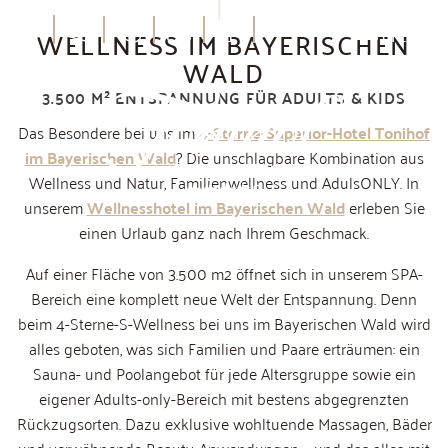
DE
MENÜ
WELLNESS IM BAYERISCHEN
WALD
3.500 M² ENTSPANNUNG FÜR ADULTS & KIDS
Das Besondere bei uns im
4-Sterne-Superior-Hotel Tonihof
im Bayerischen Wald
? Die unschlagbare Kombination aus
Wellness und Natur, Familienwellness und AdulsONLY. In
unserem
Wellnesshotel im Bayerischen Wald
erleben Sie
einen Urlaub ganz nach Ihrem Geschmack.
Auf einer Fläche von 3.500 m2 öffnet sich in unserem SPA-
Bereich eine komplett neue Welt der Entspannung. Denn
beim 4-Sterne-S-Wellness bei uns im Bayerischen Wald wird
alles geboten, was sich Familien und Paare erträumen: ein
Sauna- und Poolangebot für jede Altersgruppe sowie ein
eigener Adults-only-Bereich mit bestens abgegrenzten
Rückzugsorten. Dazu exklusive wohltuende Massagen, Bäder